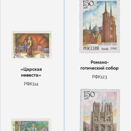
Романо-
готический собор
«Царская
невеста»
РФК123
РФК114