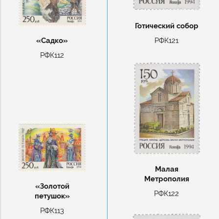
Готический собор
«Садко»
РФК121
РФК112
Малая
Метрополия
«Золотой
РФК122
петушок»
РФК113