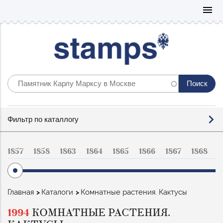
Mo
menu
Фильтр
Фильтр по каталлогу
по
каталогу
1857
1858
1863
1864
1865
1866
1867
1868
1
Строка
Главная
Каталоги
Комнатные растения. Кактусы
навигации
1994
КОМНАТНЫЕ РАСТЕНИЯ.