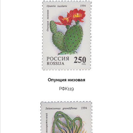
Опунция низовая
РФК119