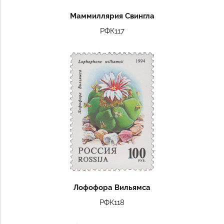
Маммиллярия Свингла
РФК117
Лофофора Вильямса
РФК118