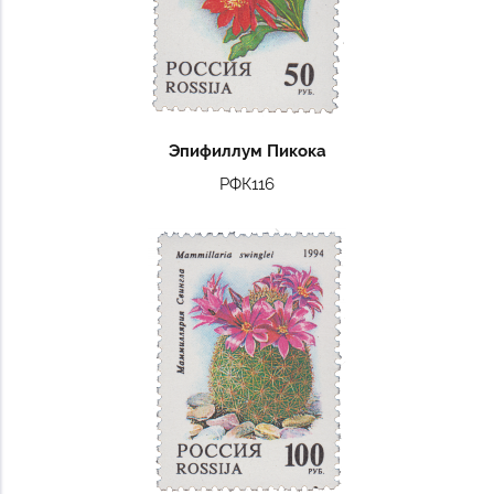
Эпифиллум Пикока
РФК116