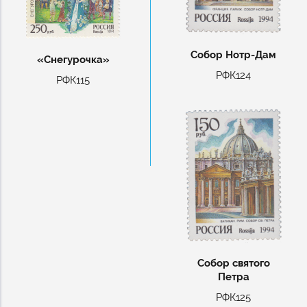
Собор Нотр-Дам
«Снегурочка»
РФК124
РФК115
Собор святого
Петра
РФК125