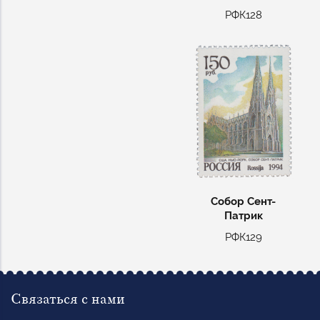
РФК128
Собор Сент-
Патрик
РФК129
Связаться с нами