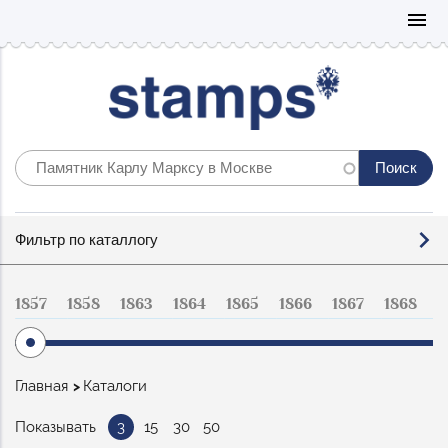
Mo
menu
Фильтр
Фильтр по каталлогу
по
каталогу
1857
1858
1863
1864
1865
1866
1867
1868
1
Строка
Главная
Каталоги
навигации
Показывать
3
15
30
50