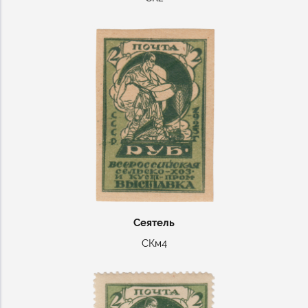
Сеятель
СКм4