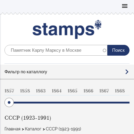
Mo
menu
Фильтр
Фильтр по каталлогу
по
каталогу
1857
1858
1863
1864
1865
1866
1867
1868
1
СССР (1923-1991)
Строка
Главная
Каталог
СССР (1923-1991)