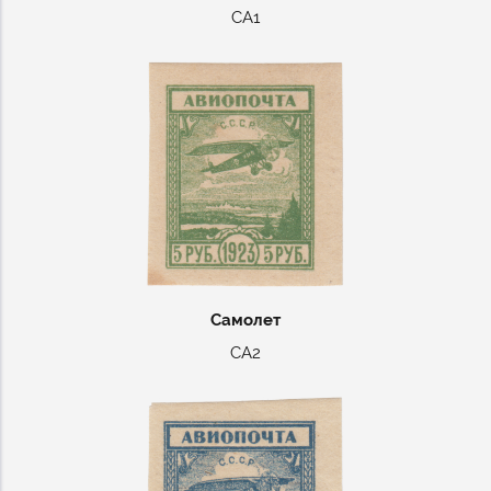
СА1
Самолет
СА2