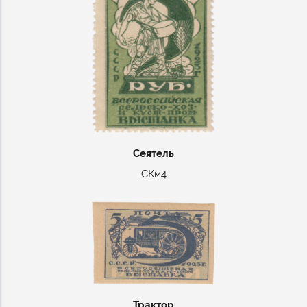
Сеятель
СКм4
Трактор