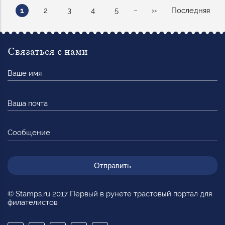
Нумерация
…
Текущая
Page
Page
Page
Page
Следующая
Последняя
1
2
3
4
5
››
Последняя
страниц
страница
страница
страница
Связаться с нами
Ваше
имя
Ваша
почта
Сообщение
© Stamps.ru 2017 Первый в рунете трастовый портал для
филателистов