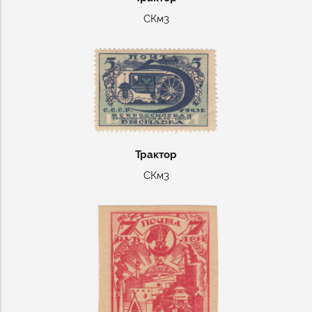
СКм3
Трактор
СКм3