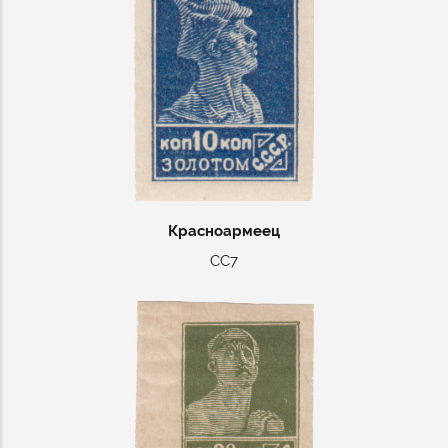
Красноармеец
СС7