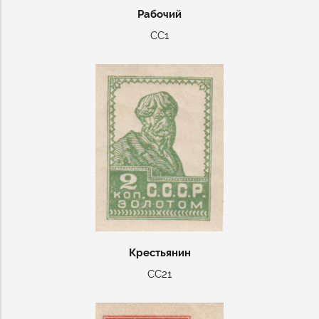
Рабочий
СС1
Крестьянин
СС21