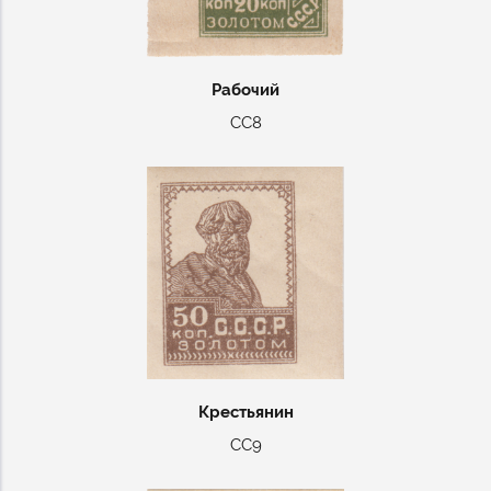
Рабочий
СС8
Крестьянин
СС9