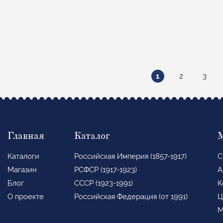
Нумерация
Текущая
Page
Page
1
2
3
страниц
страница
Главная
Каталог
Каталоги
Российская Империя (1857-1917)
С
Магазин
РСФСР (1917-1923)
А
Блог
СССР (1923-1991)
К
О проекте
Российская Федерация (от 1991)
Ц
М