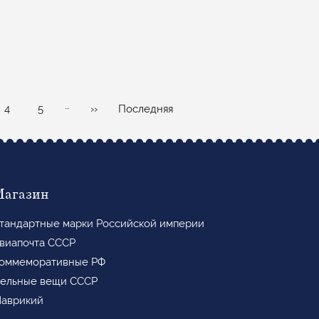
…
Page
Page
Следующая
Последняя
4
5
››
Последняя
страница
страница
Магазин
тандартные марки Российской империи
виапочта СССР
оммеморативные РФ
ельные вещи СССР
аврикий