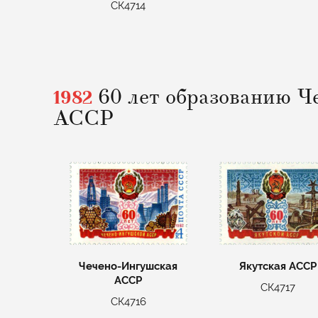
СК4714
1982
60 лет образованию Ч
АССР
Якутская АССР
Чечено-Ингушская
АССР
СК4717
СК4716