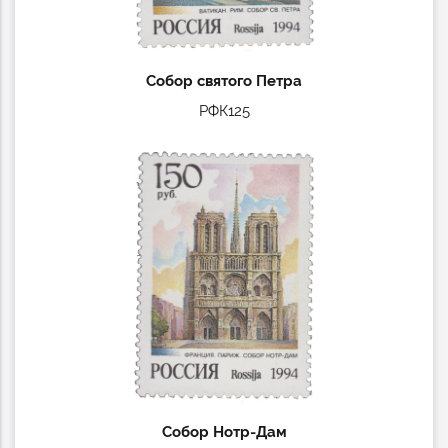
Собор святого Петра
РФК125
Собор Нотр-Дам