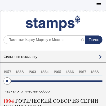
Mo
menu
Фильтр
Фильтр по каталлогу
по
каталогу
1857
1858
1863
1864
1865
1866
1867
1868
1
Строка
Главная
Готический собор
навигации
1994
ГОТИЧЕСКИЙ СОБОР ИЗ СЕРИИ