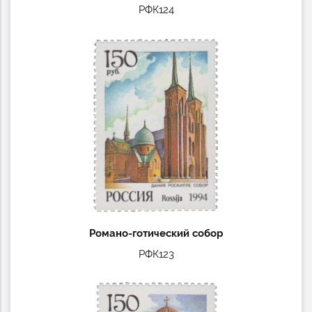
РФК124
Романо-готический собор
РФК123