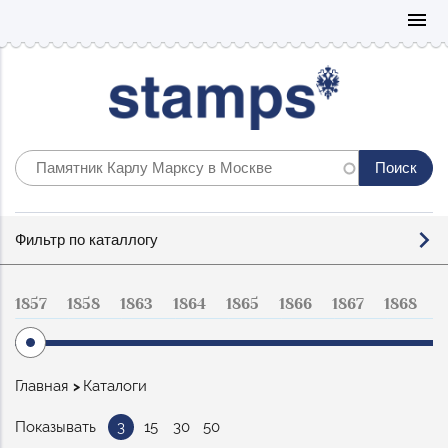
Mo
menu
Фильтр
Фильтр по каталлогу
по
каталогу
1857
1858
1863
1864
1865
1866
1867
1868
1
Строка
Главная
Каталоги
навигации
Показывать
3
15
30
50