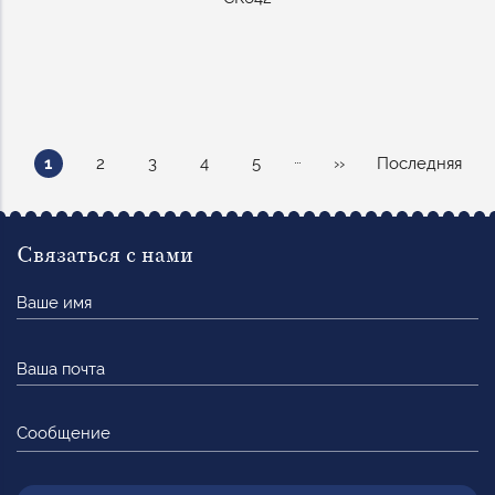
Нумерация
…
Текущая
Page
Page
Page
Page
Следующая
Последняя
1
2
3
4
5
››
Последняя
страниц
страница
страница
страница
Связаться с нами
Ваше
имя
Ваша
почта
Сообщение