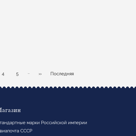
…
Page
Page
Следующая
Последняя
4
5
››
Последняя
страница
страница
Магазин
тандартные марки Российской империи
виапочта СССР