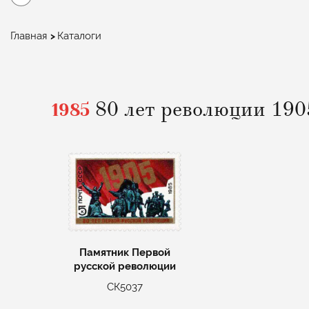
Строка
Главная
Каталоги
навигации
1985
80 лет революции 1905
Памятник Первой
русской революции
СК5037