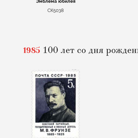
Эмблема юбилея
СК5038
1985
100 лет со дня рожден