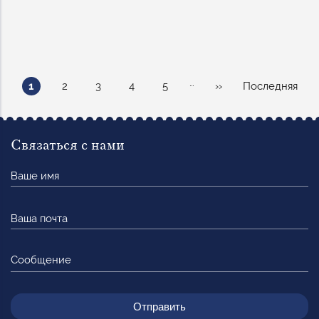
Нумерация
…
Текущая
Page
Page
Page
Page
Следующая
Последняя
1
2
3
4
5
››
Последняя
страниц
страница
страница
страница
Связаться с нами
Ваше
имя
Ваша
почта
Сообщение