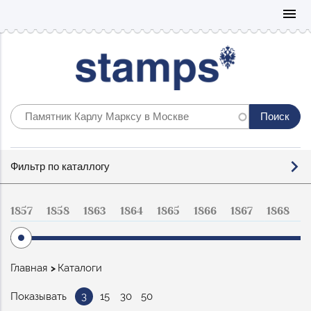
Mo
menu
Фильтр
Фильтр по каталлогу
по
каталогу
1857
1858
1863
1864
1865
1866
1867
1868
1
Строка
Главная
Каталоги
навигации
Показывать
3
15
30
50