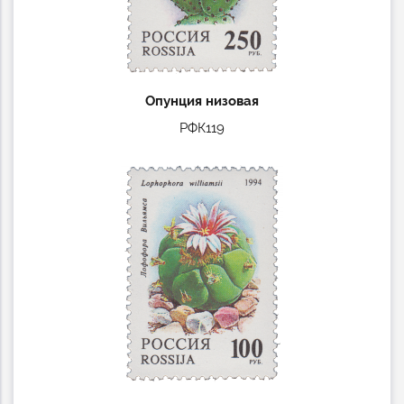
Опунция низовая
РФК119