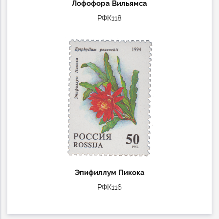
Лофофора Вильямса
РФК118
Эпифиллум Пикока
РФК116