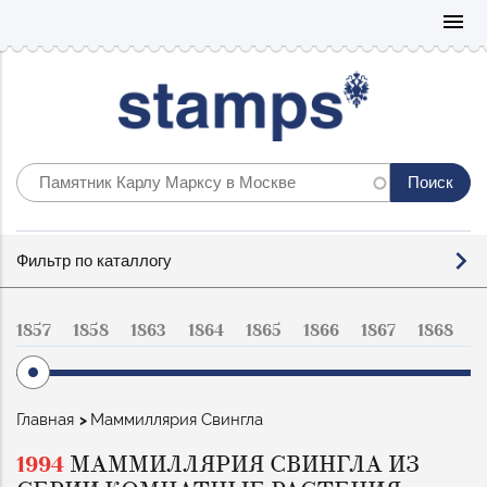
Mo
menu
Фильтр
Фильтр по каталлогу
по
каталогу
1857
1858
1863
1864
1865
1866
1867
1868
1
Строка
Главная
Маммиллярия Свингла
навигации
1994
МАММИЛЛЯРИЯ СВИНГЛА ИЗ