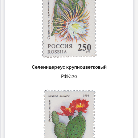
Селеницереус крупноцветковый
РФК120