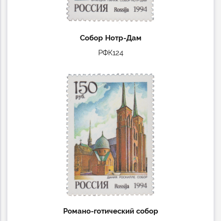
Собор Нотр-Дам
РФК124
Романо-готический собор