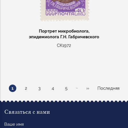
Портрет микробиолога,
эпидемиолога Г.Н. Габричевского
СК1972
Нумерация
…
Текущая
Page
Page
Page
Page
Следующая
Последняя
1
2
3
4
5
››
Последняя
страниц
страница
страница
страница
Связаться с нами
Ваше
имя