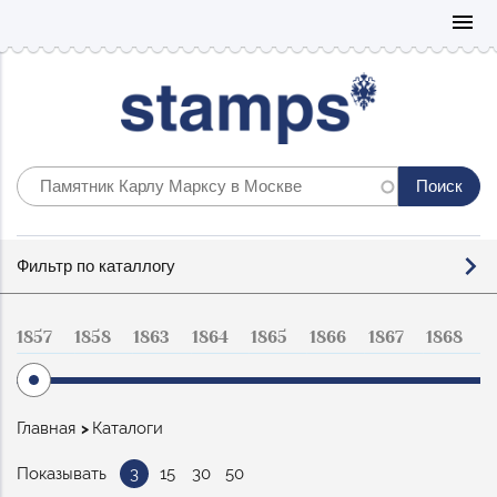
Mo
menu
Фильтр
Фильтр по каталлогу
по
каталогу
1857
1858
1863
1864
1865
1866
1867
1868
1
Строка
Главная
Каталоги
навигации
Показывать
3
15
30
50