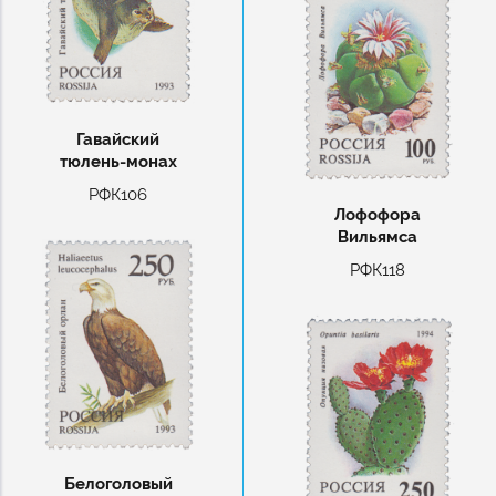
Гавайский
тюлень-монах
РФК106
Лофофора
Вильямса
РФК118
Белоголовый