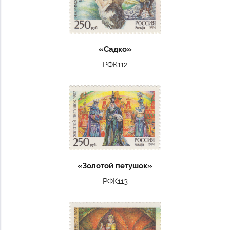
«Садко»
РФК112
«Золотой петушок»
РФК113