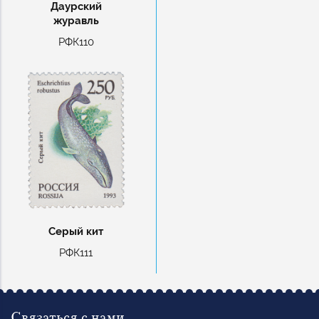
Даурский
журавль
РФК110
Серый кит
РФК111
Связаться с нами