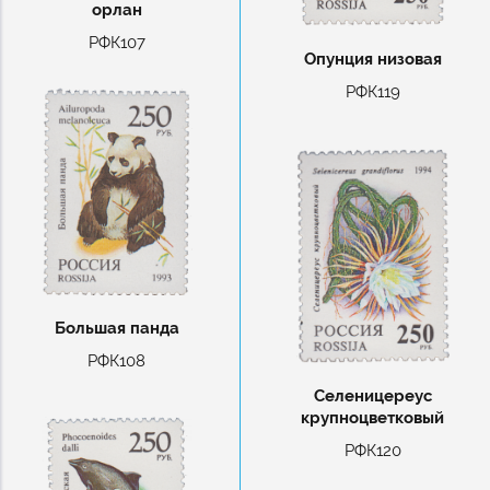
орлан
РФК107
Опунция низовая
РФК119
Большая панда
РФК108
Селеницереус
крупноцветковый
РФК120