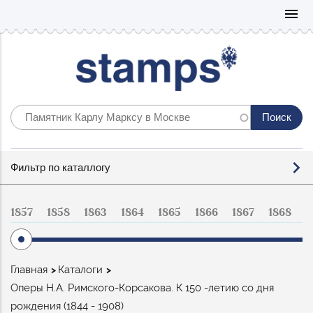
Mo
menu
Фильтр
Фильтр по каталлогу
по
каталогу
1857
1858
1863
1864
1865
1866
1867
1868
1
Строка
Главная
Каталоги
навигации
Оперы Н.А. Римского-Корсакова. К 150 -летию со дня
рождения (1844 - 1908)