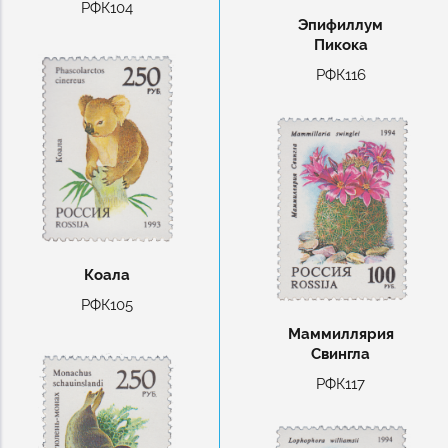
РФК104
Эпифиллум
Пикока
РФК116
Коала
РФК105
Маммиллярия
Свингла
РФК117