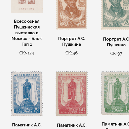
Всесоюзная
Пушкинская
выставка в
Портрет А.С.
Москве - Блок
Портрет А.С
Пушкина
Тип 1
Пушкина
СК196
СКм124
СК197
Памятник А.С
Памятник А.С.
Памятник А.С.