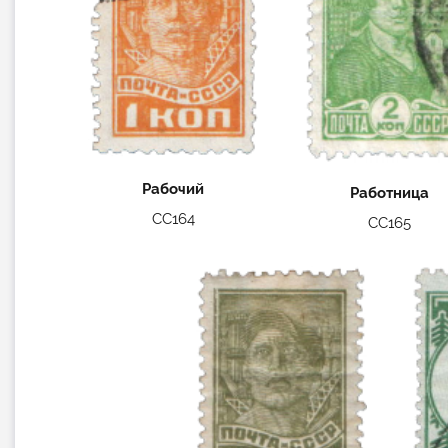
Рабочий
Работница
СС164
СС165