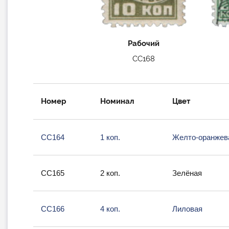
Рабочий
СС168
Номер
Номинал
Цвет
СС164
1 коп.
Желто-оранжев
СС165
2 коп.
Зелёная
СС166
4 коп.
Лиловая