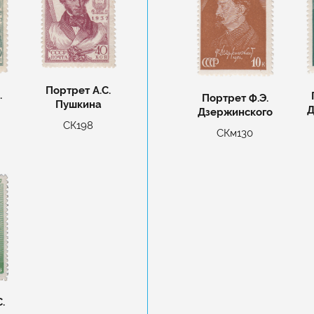
Портрет А.С.
.
Портрет Ф.Э.
Пушкина
Д
Дзержинского
СК198
СКм130
.