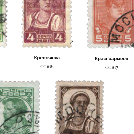
Крестьянка
Красноармеец
СС166
СС167