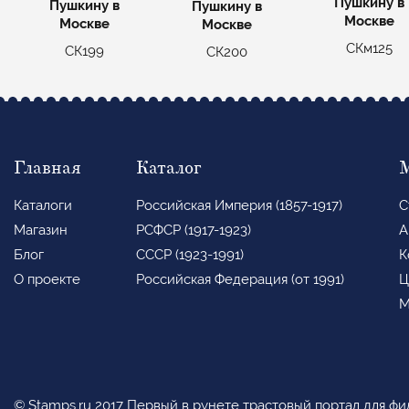
Пушкину в
Пушкину в
Пушкину в
Москве
Москве
Москве
СКм125
СК199
СК200
Главная
Каталог
Каталоги
Российская Империя (1857-1917)
С
Магазин
РСФСР (1917-1923)
А
Блог
СССР (1923-1991)
К
О проекте
Российская Федерация (от 1991)
Ц
М
© Stamps.ru 2017 Первый в рунете трастовый портал для ф