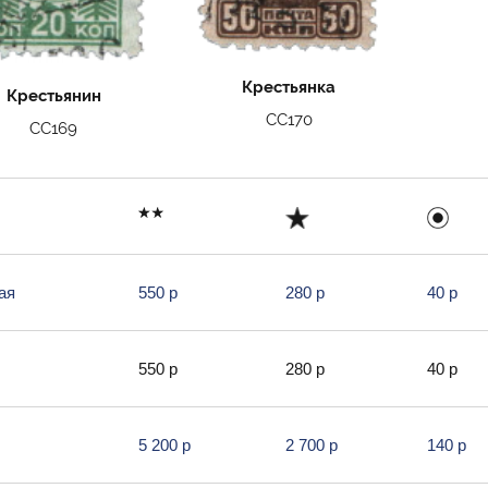
Крестьянка
Крестьянин
СС170
СС169
ая
550 р
280 р
40 р
550 р
280 р
40 р
5 200 р
2 700 р
140 р