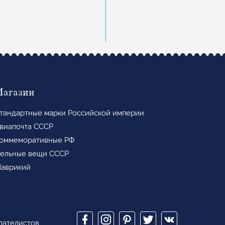
Магазин
тандартные марки Российской империи
виапочта СССР
оммеморативные РФ
ельные вещи СССР
аврикий
илателистов