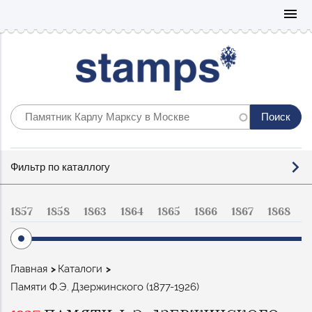
Mo
menu
Фильтр
Фильтр по каталлогу
по
каталогу
1857
1858
1863
1864
1865
1866
1867
1868
1
Строка
Главная
Каталоги
навигации
Памяти Ф.Э. Дзержинского (1877-1926)