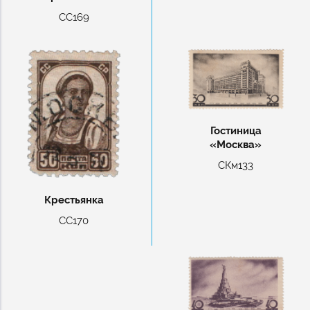
СС169
Гостиница
«Москва»
СКм133
Крестьянка
СС170