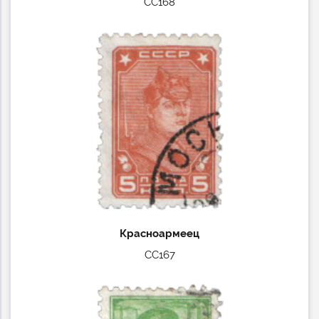
СС168
Красноармеец
СС167