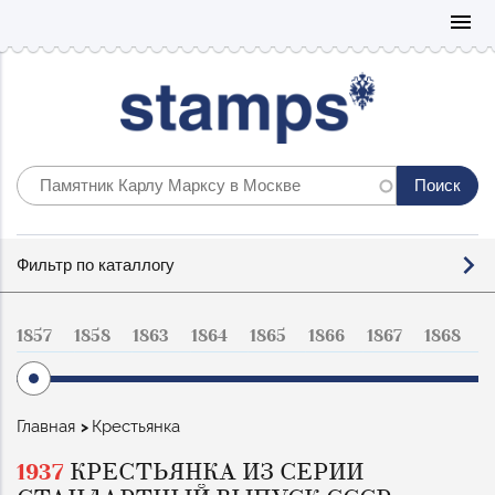
Mo
menu
Фильтр
Фильтр по каталлогу
по
каталогу
1857
1858
1863
1864
1865
1866
1867
1868
1
Строка
Главная
Крестьянка
навигации
1937
КРЕСТЬЯНКА ИЗ СЕРИИ