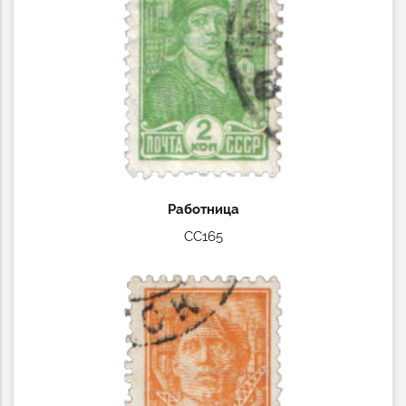
Работница
СС165