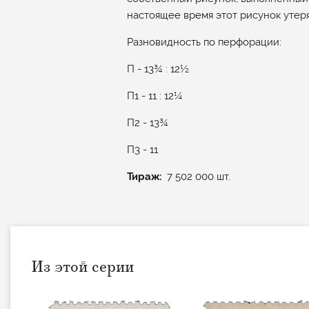
настоящее время этот рисунок утеря
Разновидность по перфорации:
П - 13¾ : 12½
П1 - 11 : 12¼
П2 - 13¾
П3 - 11
Тираж
7 502 000 шт.
Из этой серии