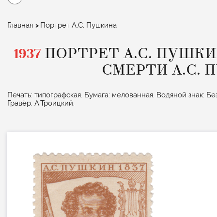
Строка
Главная
Портрет А.С. Пушкина
навигации
1937
ПОРТРЕТ А.С. ПУШКИ
СМЕРТИ А.С. П
Печать: типографская. Бумага: мелованная. Водяной знак: Без 
Гравёр: А.Троицкий.