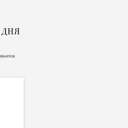
 ДНЯ
авьялов.