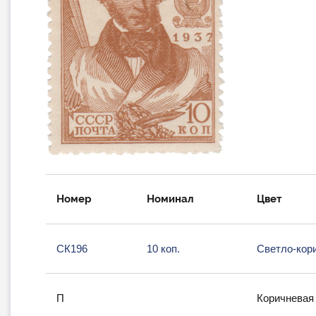
Номер
Номинал
Цвет
СК196
10 коп.
Светло-кор
П
Коричневая