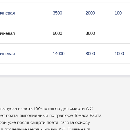
ичневая
3500
2000
100
ичневая
6000
3600
ичневая
14000
8000
1000
ыпуска в честь 100-летия со дня смерти А.С.
ет поэта, выполненный по гравюре Томаса Райта
юрой уже после смерти поэта, взяв за основу
в последние месяцы жизни А.С. Пушкина (в