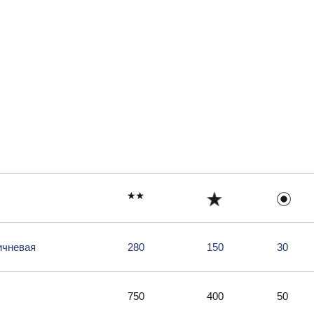
ичневая
280
150
30
750
400
50