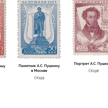
Портрет А.С. Пушк
Памятник А.С. Пушкину
ину
в Москве
СК198
СК199