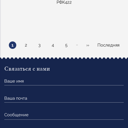
РФК422
Нумерация
…
Текущая
Page
Page
Page
Page
Следующая
Последняя
1
2
3
4
5
››
Последняя
страниц
страница
страница
страница
Связаться с нами
Ваше
имя
Ваша
почта
Сообщение