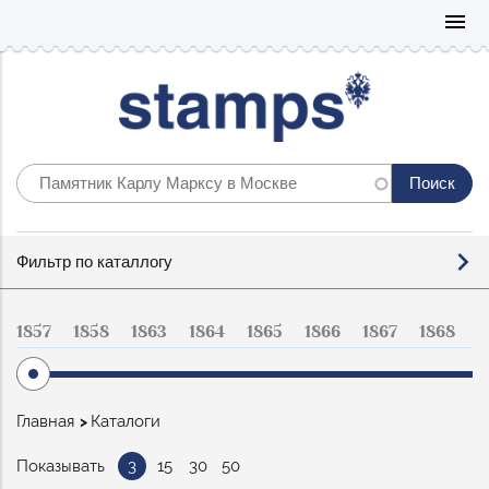
Mo
menu
Фильтр
Фильтр по каталлогу
по
каталогу
1857
1858
1863
1864
1865
1866
1867
1868
1
Строка
Главная
Каталоги
навигации
Показывать
3
15
30
50