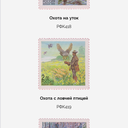
Охота на уток
РФК418
Охота с ловчей птицей
РФК419