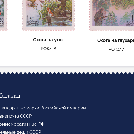
Охота на уток
Охота на глухар
РФК418
РФК417
Магазин
тандартные марки Российской империи
виапочта СССР
оммеморативные РФ
ельные вещи СССР