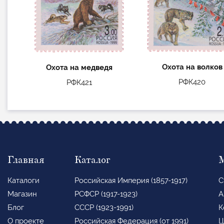
Охота на волков
Охота на медведя
РФК420
РФК421
Главная
Каталог
Каталоги
Российская Империя (1857-1917)
С
Магазин
РСФСР (1917-1923)
А
Блог
СССР (1923-1991)
К
О проекте
Российская Федерация (от 1991)
Ц