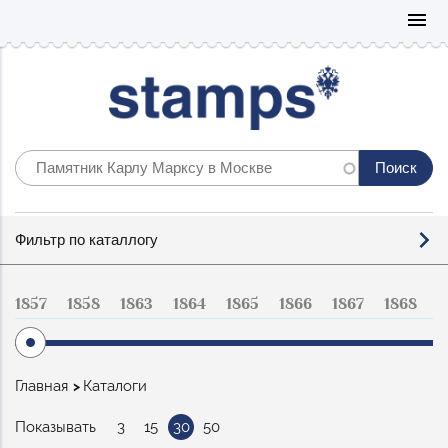
Mo
menu
Фильтр
Фильтр по каталлогу
по
каталогу
1857
1858
1863
1864
1865
1866
1867
1868
1
Строка
Главная
Каталоги
навигации
Показывать
3
15
30
50