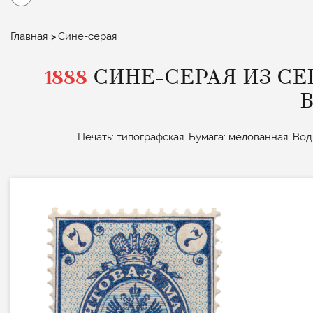
Строка
Главная
Сине-серая
навигации
1888
СИНЕ-СЕРАЯ ИЗ С
Печать: типографская. Бумага: мелованная. Водя