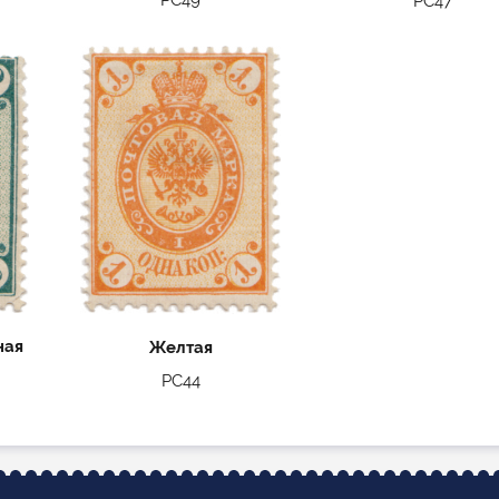
РС49
РС47
ная
Желтая
РС44