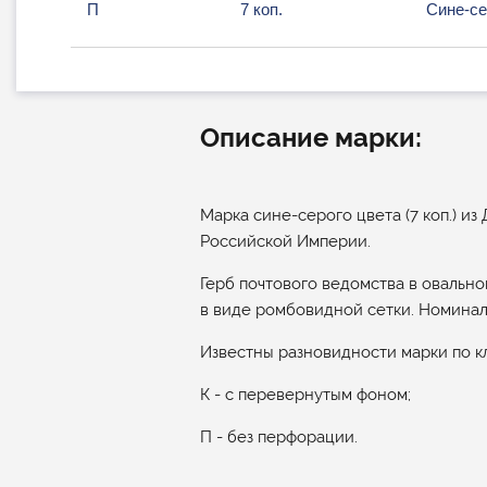
П
7 коп.
Сине-се
Описание марки:
Марка сине-серого цвета (7 коп.) и
Российской Империи.
Герб почтового ведомства в овальн
в виде ромбовидной сетки. Номинал у
Известны разновидности марки по к
К - с перевернутым фоном;
П - без перфорации.