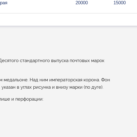
рая
20000
15000
з Десятого стандартного выпуска почтовых марок
ом медальоне. Над ним императорская корона. Фон
казан в углах рисунка и внизу марки (по дуге).
лише и перфорации: