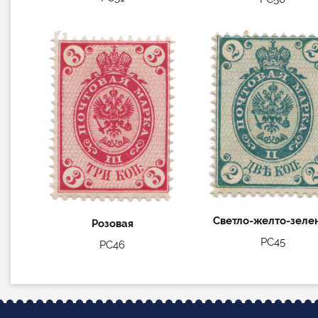
Светло-желто-зеле
Розовая
РС45
РС46