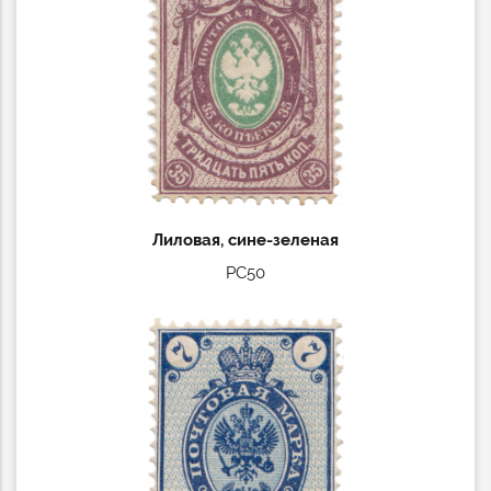
Лиловая, сине-зеленая
РС50