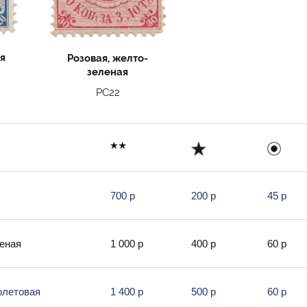
я
Розовая, желто-
зеленая
РС22
700 р
200 р
45 р
леная
1 000 р
400 р
60 р
олетовая
1 400 р
500 р
60 р