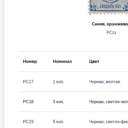
Синяя, оранжева
РС21
Номер
Номинал
Цвет
РС17
1 коп.
Черная, желтая
РС18
3 коп.
Черная, светло-зе
РС19
5 коп.
Черная, светло-фи