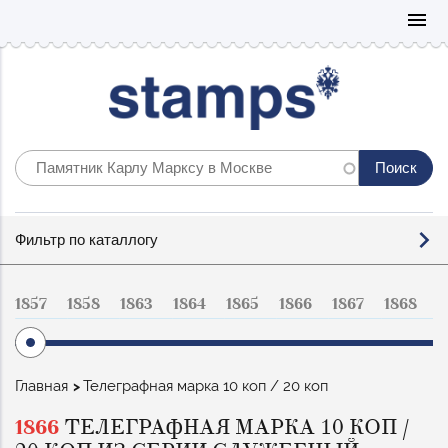
Mo
menu
Фильтр
Фильтр по каталлогу
по
каталогу
1857
1858
1863
1864
1865
1866
1867
1868
1
Строка
Главная
Телеграфная марка 10 коп / 20 коп
навигации
1866
ТЕЛЕГРАФНАЯ МАРКА 10 КОП /