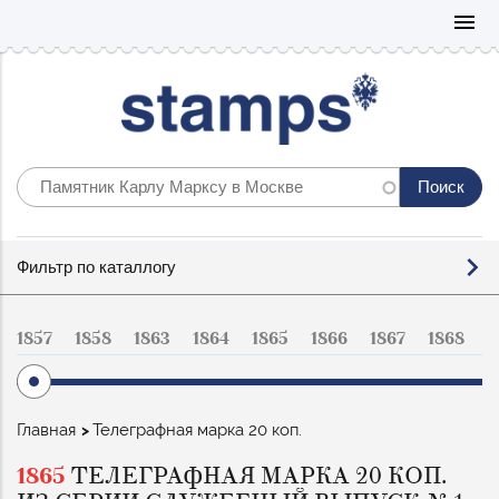
Mo
menu
Фильтр
Фильтр по каталлогу
по
каталогу
1857
1858
1863
1864
1865
1866
1867
1868
1
Строка
Главная
Телеграфная марка 20 коп.
навигации
1865
ТЕЛЕГРАФНАЯ МАРКА 20 КОП.