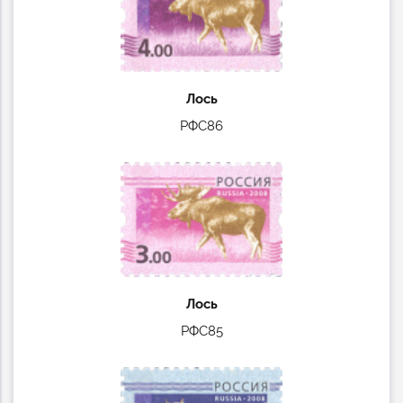
Лось
РФС86
Лось
РФС85