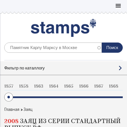
Mo
menu
Фильтр
Фильтр по каталлогу
по
каталогу
1857
1858
1863
1864
1865
1866
1867
1868
1
Строка
Главная
Заяц
навигации
2008
ЗАЯЦ ИЗ СЕРИИ СТАНДАРТНЫЙ