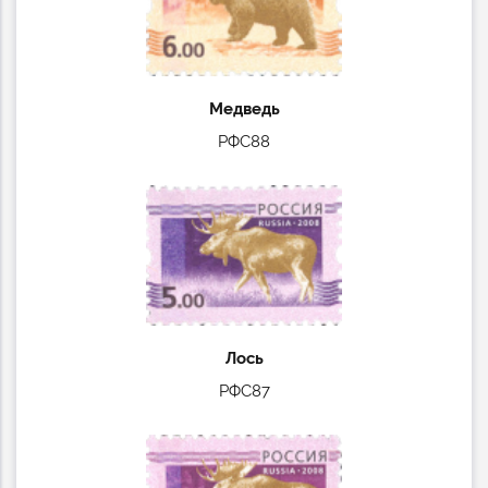
Медведь
РФС88
Лось
РФС87