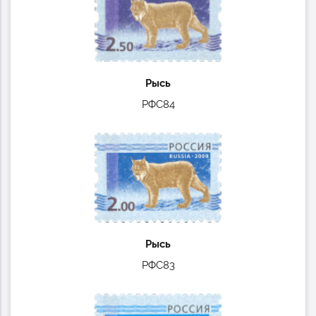
Рысь
РФС84
Рысь
РФС83