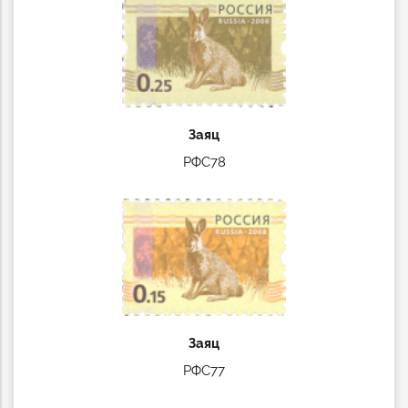
Заяц
РФС78
Заяц
РФС77