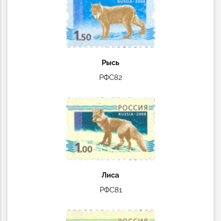
Рысь
РФС82
Лиса
РФС81