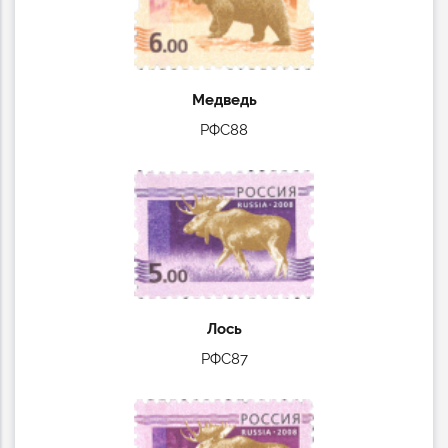
Медведь
РФС88
Лось
РФС87