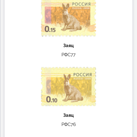
Заяц
РФС77
Заяц
РФС76