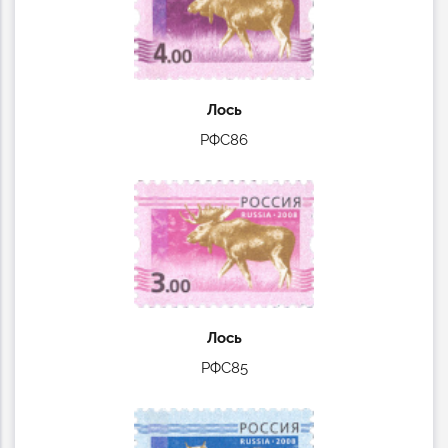
Лось
РФС86
Лось
РФС85