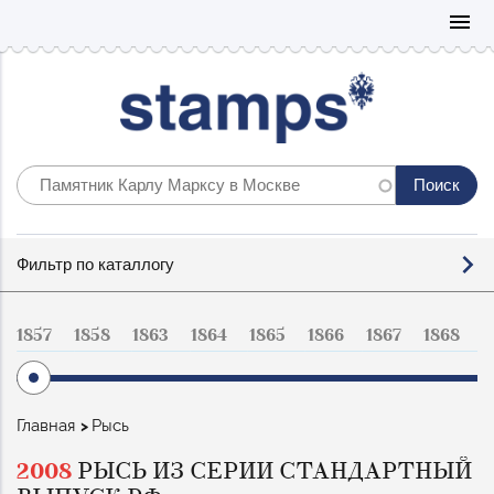
Mo
menu
Фильтр
Фильтр по каталлогу
по
каталогу
1857
1858
1863
1864
1865
1866
1867
1868
1
Строка
Главная
Рысь
навигации
2008
РЫСЬ ИЗ СЕРИИ СТАНДАРТНЫЙ