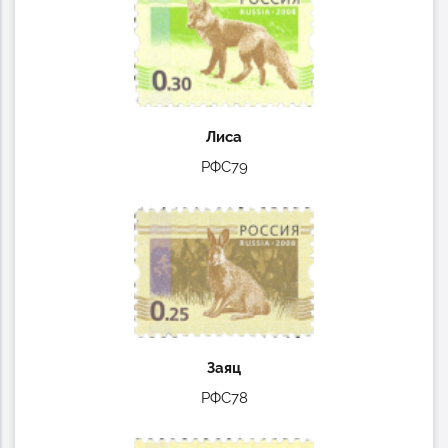
Лиса
РФС79
Заяц
РФС78