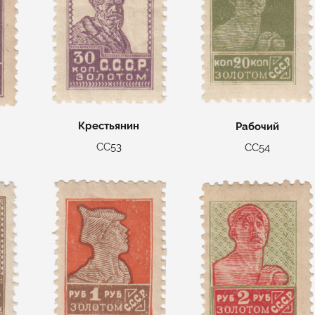
Крестьянин
Рабочий
СС53
СС54