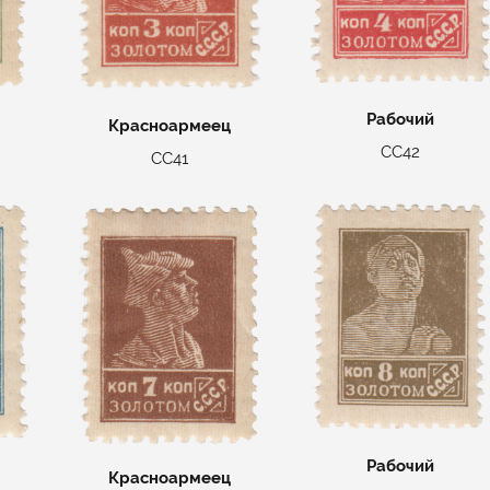
Рабочий
Красноармеец
СС42
СС41
Рабочий
Красноармеец