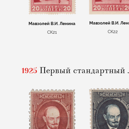
Мавзолей В.И. Ле
Мавзолей В.И. Ленина
СК22
СК21
1925
Первый стандартный 