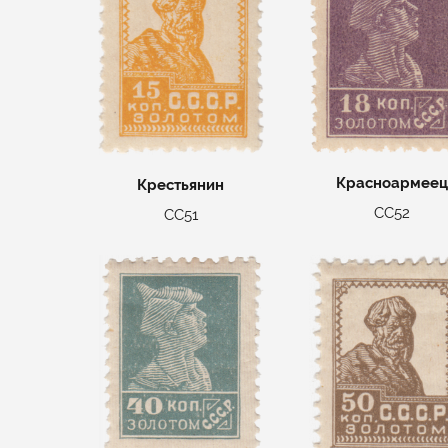
Красноармеец
Крестьянин
СС52
СС51