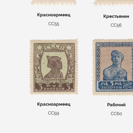
Красноармеец
Крестьянин
СС55
СС56
Красноармеец
Рабочий
СС59
СС60