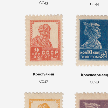
СС43
СС44
Крестьянин
Красноармеец
СС47
СС48