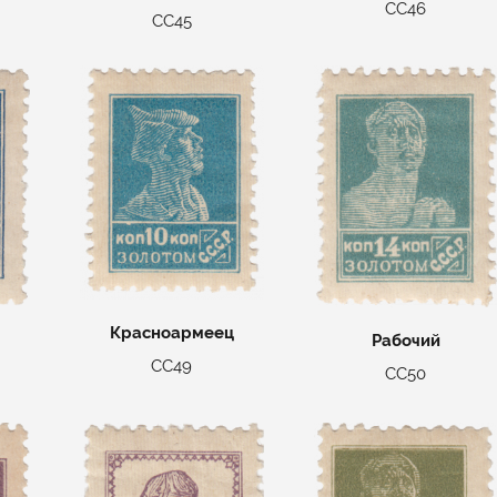
СС46
СС45
Красноармеец
Рабочий
СС49
СС50