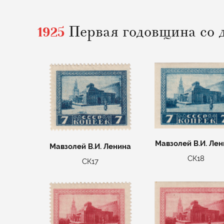
1925
Первая годовщина со 
Мавзолей В.И. Ле
Мавзолей В.И. Ленина
СК18
СК17