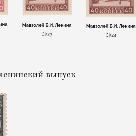
нина
Мавзолей В.И. Ленина
Мавзолей В.И. Ленина
СК23
СК24
ленинский выпуск