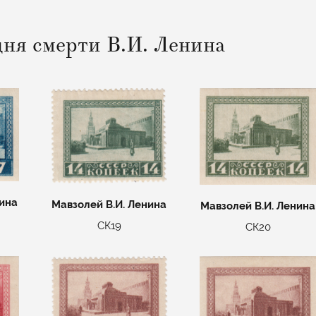
дня смерти В.И. Ленина
нина
Мавзолей В.И. Ленина
Мавзолей В.И. Ленина
СК19
СК20