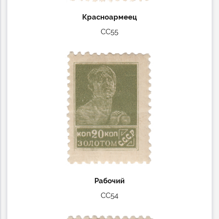
Красноармеец
СС55
Рабочий
СС54