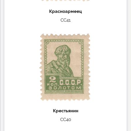
Красноармеец
СС41
Крестьянин
СС40