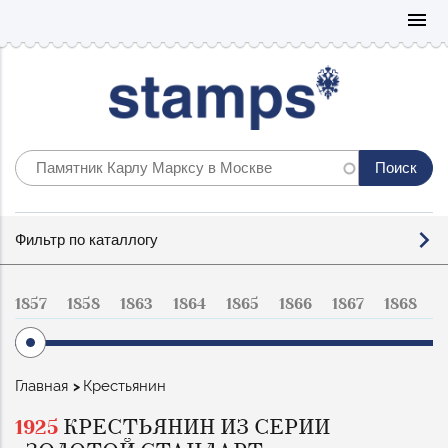
Mo
menu
Фильтр
Фильтр по каталлогу
по
каталогу
1857
1858
1863
1864
1865
1866
1867
1868
1
Строка
Главная
Крестьянин
навигации
1925
КРЕСТЬЯНИН ИЗ СЕРИИ