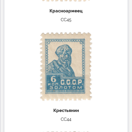
Красноармеец
СС45
Крестьянин
СС44