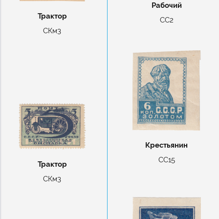
Рабочий
Трактор
СС2
СКм3
Крестьянин
СС15
Трактор
СКм3