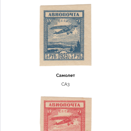
Самолет
СА3