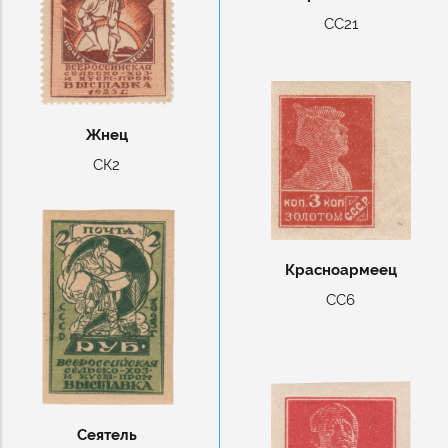
СС21
Жнец
СК2
Красноармеец
СС6
Сеятель