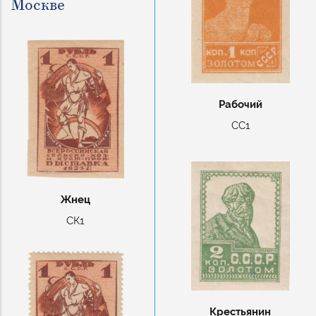
Москве
Рабочий
СС1
Жнец
СК1
Крестьянин