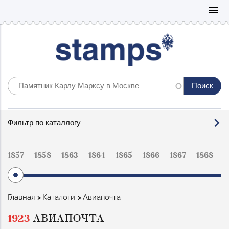
Mo
menu
Фильтр
Фильтр по каталлогу
по
каталогу
1857
1858
1863
1864
1865
1866
1867
1868
1
Строка
Главная
Каталоги
Авиапочта
навигации
1923
АВИАПОЧТА