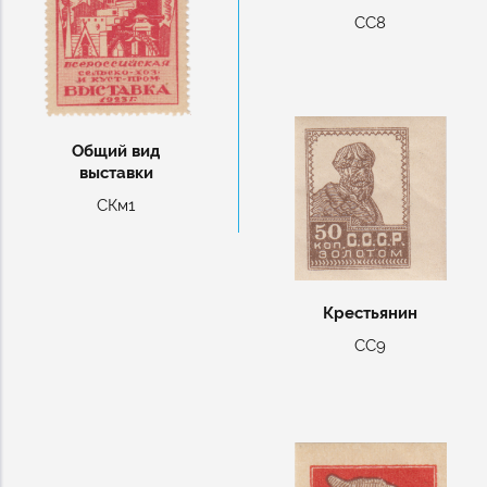
СС8
Общий вид
выставки
СКм1
Крестьянин
СС9