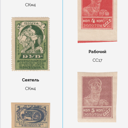
СКм4
Рабочий
СС17
Сеятель
СКм4