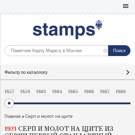
Mo
menu
Фильтр
Фильтр по каталлогу
по
каталогу
1857
1858
1863
1864
1865
1866
1867
1868
1
Строка
Главная
Серп и молот на щите
навигации
1921
СЕРП И МОЛОТ НА ЩИТЕ ИЗ