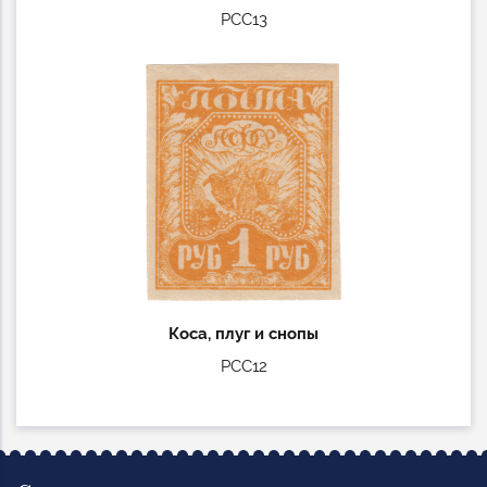
РСС13
Коса, плуг и снопы
РСС12