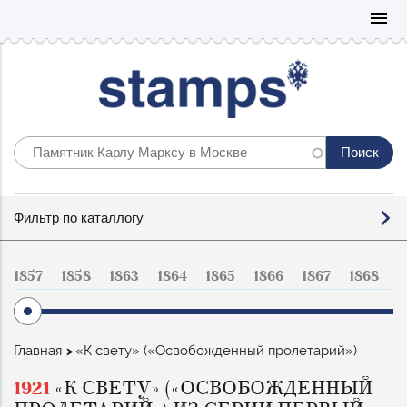
Mo
menu
Фильтр
Фильтр по каталлогу
по
каталогу
1857
1858
1863
1864
1865
1866
1867
1868
1
Строка
Главная
«К свету» («Освобожденный пролетарий»)
навигации
1921
«К СВЕТУ» («ОСВОБОЖДЕННЫЙ