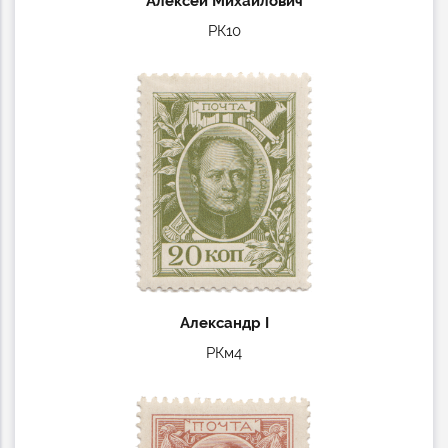
Алексей Михайлович
РК10
Александр I
РКм4