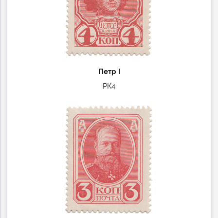
Петр I
РК4