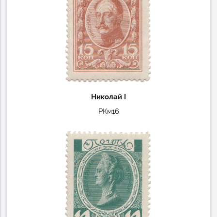
Николай I
РКм16