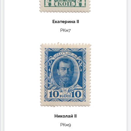
Екатерина II
РКм7
Николай II
РКм9