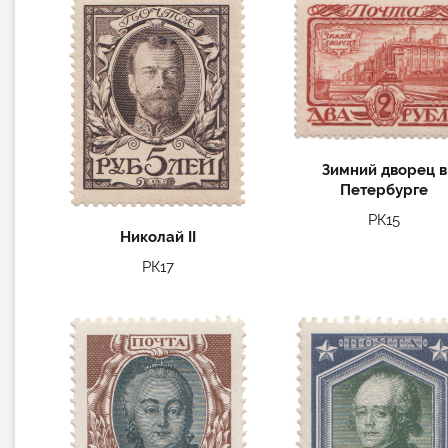
Зимний дворец в
Петербурге
РК15
Николай II
РК17