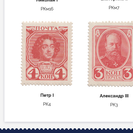
Николай I
РКм7
РКм16
Петр I
Александр III
РК4
РК3