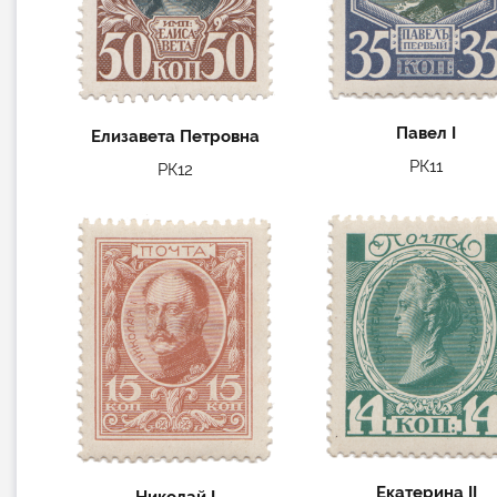
Павел I
Елизавета Петровна
РК11
РК12
Екатерина II