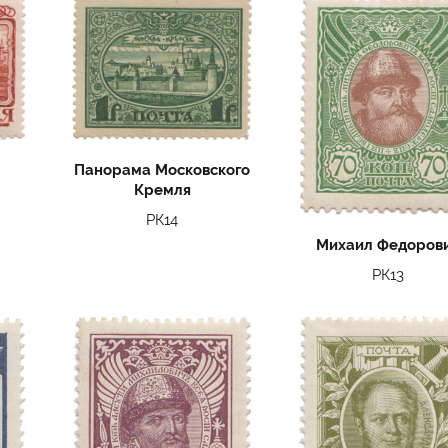
Панорама Московского
Кремля
РК14
Михаил Федоров
РК13