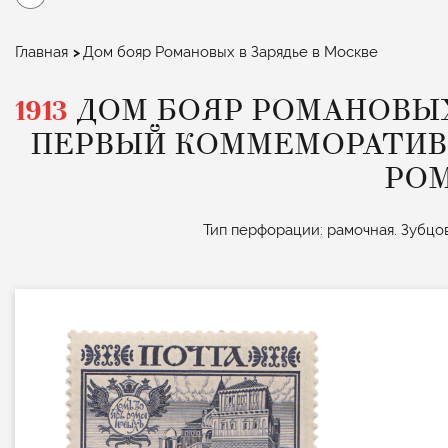
Строка
Главная
Дом бояр Романовых в Зарядье в Москве
навигации
1913
ДОМ БОЯР РОМАНОВЫХ 
ПЕРВЫЙ КОММЕМОРАТИВН
РО
Тип перфорации: рамочная. Зубцовк