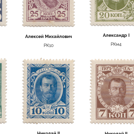
Александр I
Алексей Михайлович
РКм4
РК10
Николай II
Николай II