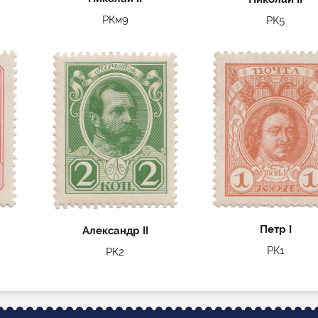
РКм9
РК5
Петр I
Александр II
РК1
РК2