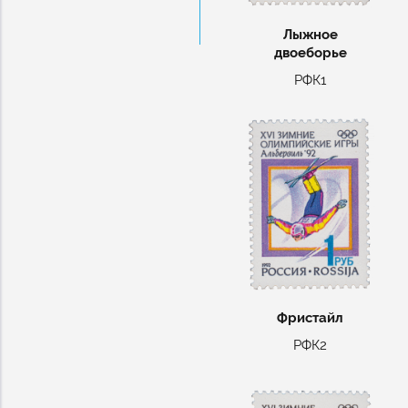
Лыжное
двоеборье
РФК1
Фристайл
РФК2