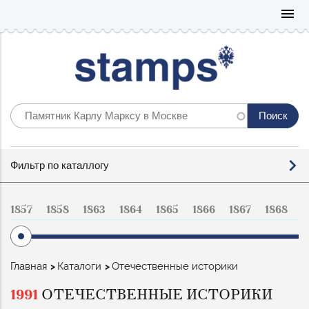
Mo
menu
Фильтр
Фильтр по каталлогу
по
каталогу
1857
1858
1863
1864
1865
1866
1867
1868
1
Строка
Главная
Каталоги
Отечественные историки
навигации
1991
ОТЕЧЕСТВЕННЫЕ ИСТОРИКИ