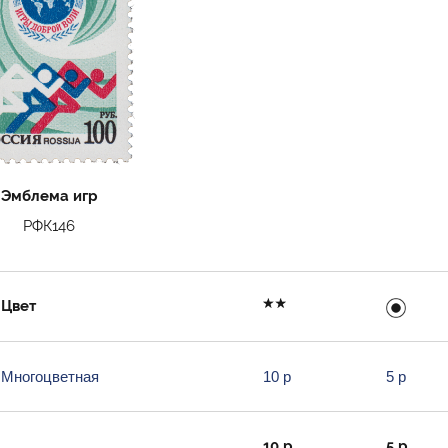
Эмблема игр
РФК146
Цвет
Многоцветная
10 р
5 р
10 р
5 р