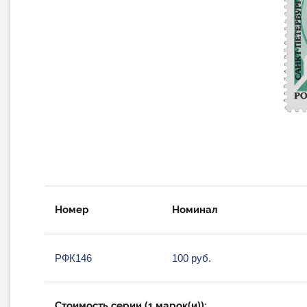
Номер
Номинал
РФК146
100 руб.
Стоимость серии (1 марок(и)):