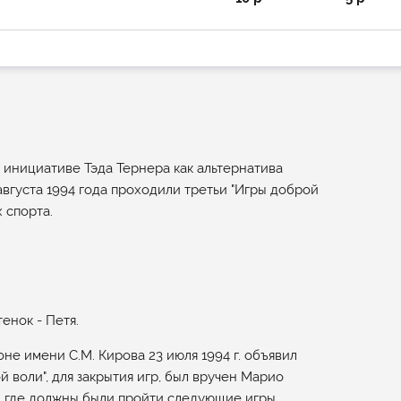
 инициативе Тэда Тернера как альтернатива
августа 1994 года проходили третьи "Игры доброй
 спорта.
енок - Петя.
оне имени С.М. Кирова 23 июля 1994 г. объявил
 воли", для закрытия игр, был вручен Марио
, где должны были пройти следующие игры.