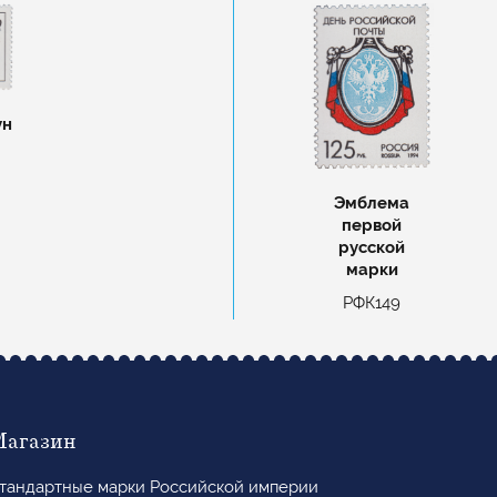
ун
Эмблема
первой
русской
марки
РФК149
Магазин
тандартные марки Российской империи