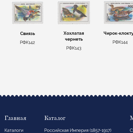
Хохлатая
Чирок-клокт
Свиязь
чернеть
РФК144
РФК142
РФК143
Главная
Каталог
Каталоги
Российская Империя (1857-1917)
С