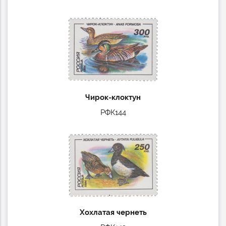
Чирок-клоктун
РФК144
Хохлатая чернеть