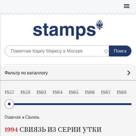
Mo
menu
Фильтр
Фильтр по каталлогу
по
каталогу
1857
1858
1863
1864
1865
1866
1867
1868
1
Строка
Главная
Свиязь
навигации
1994
СВИЯЗЬ ИЗ СЕРИИ УТКИ