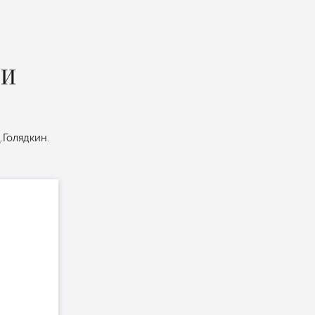
 И
.Голядкин.