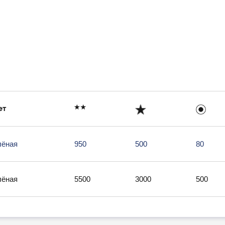
ет
лёная
950
500
80
лёная
5500
3000
500