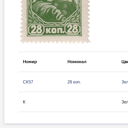
Номер
Номинал
Цв
СК57
28 коп.
Зе
К
Зе