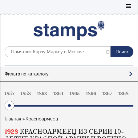
Mo
menu
Фильтр
Фильтр по каталлогу
по
каталогу
1857
1858
1863
1864
1865
1866
1867
1868
1
Строка
Главная
Красноармеец
навигации
1928
КРАСНОАРМЕЕЦ ИЗ СЕРИИ 10-