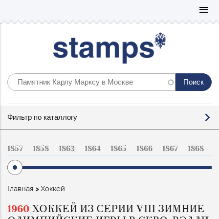
Mo
menu
Фильтр
Фильтр по каталлогу
по
каталогу
1857
1858
1863
1864
1865
1866
1867
1868
1
Строка
Главная
Хоккей
навигации
1960
ХОККЕЙ ИЗ СЕРИИ VIII ЗИМНИЕ