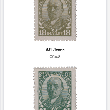
В.И. Ленин
СС108