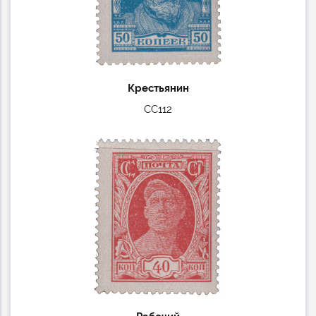
Крестьянин
СС112