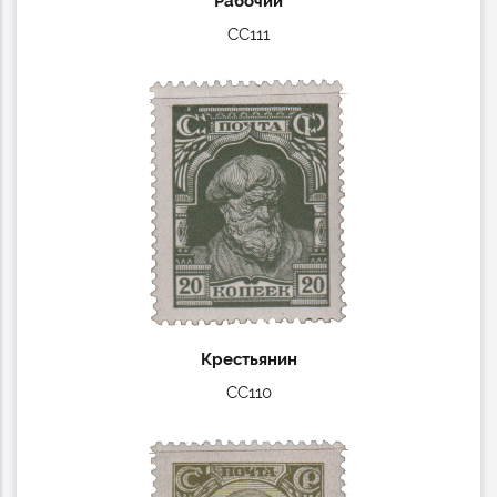
Рабочий
СС111
Крестьянин
СС110