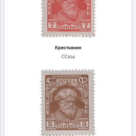
Крестьянин
СС104