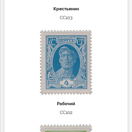
Крестьянин
СС103
Рабочий
СС102