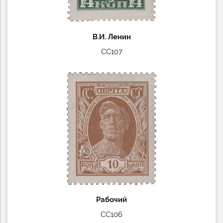
В.И. Ленин
СС107
Рабочий
СС106