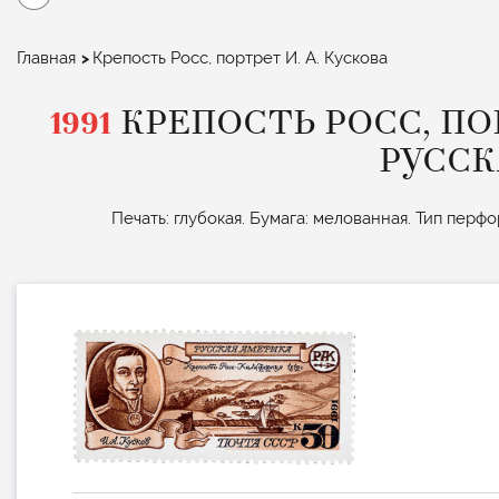
Строка
Главная
Крепость Росс, портрет И. А. Кускова
навигации
1991
КРЕПОСТЬ РОСС, ПОР
РУССК
Печать: глубокая. Бумага: мелованная. Тип перфо