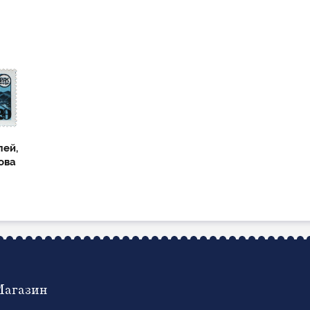
лей,
ова
Магазин