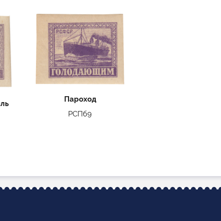
Пароход
иль
РСПб9