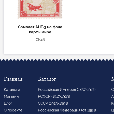
Самолет АНТ-3 на фоне
карты мира
СК46
Главная
Каталог
Каталоги
Российская Империя (1857-1917)
С
Магазин
РСФСР (1917-1923)
А
Блог
СССР (1923-1991)
К
О проекте
Российская Федерация (от 1991)
Ц