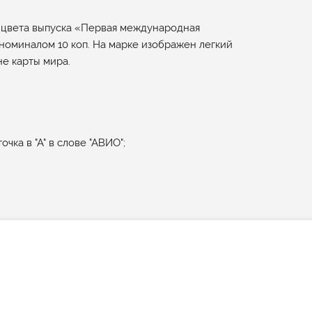
 цвета выпуска «Первая международная
номиналом 10 коп. На марке изображен легкий
е карты мира.
очка в "А" в слове "АВИО";