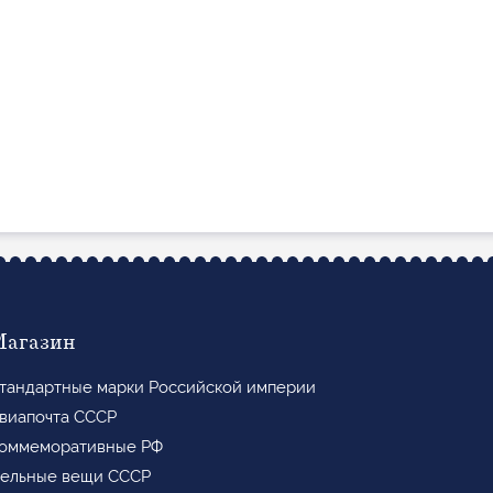
Магазин
тандартные марки Российской империи
виапочта СССР
оммеморативные РФ
ельные вещи СССР