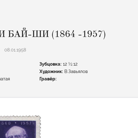
БАЙ-ШИ (1864 -1957)
08.01.1958
Зубцовка:
12 ½:12
Художник:
В.Завьялов
атая
Гравёр: