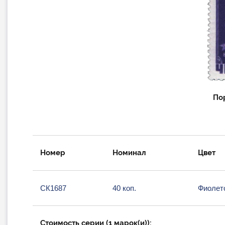
По
Номер
Номинал
Цвет
СК1687
40 коп.
Фиолет
Стоимость серии (1 марок(и)):