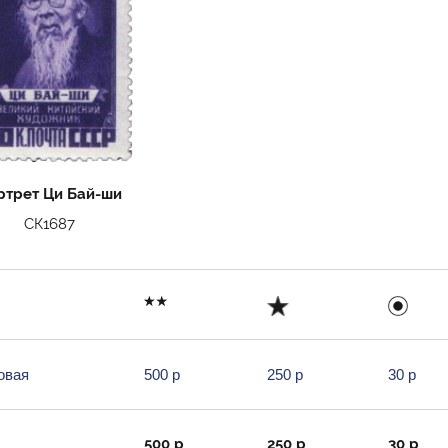
ртрет Ци Бай-ши
СК1687
овая
500 р
250 р
30 р
500 р
250 р
30 р