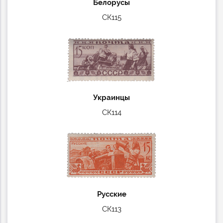
Белорусы
СК115
Украинцы
СК114
Русские
СК113