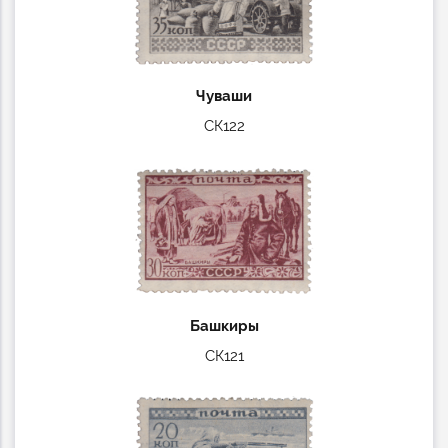
Чуваши
СК122
Башкиры
СК121