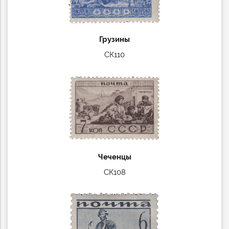
Грузины
СК110
Чеченцы
СК108