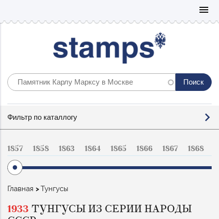
Mo
menu
Фильтр
Фильтр по каталлогу
по
каталогу
1857
1858
1863
1864
1865
1866
1867
1868
1
Строка
Главная
Тунгусы
навигации
1933
ТУНГУСЫ ИЗ СЕРИИ НАРОДЫ