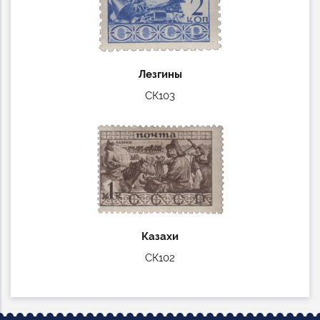
Лезгины
СК103
Казахи
СК102