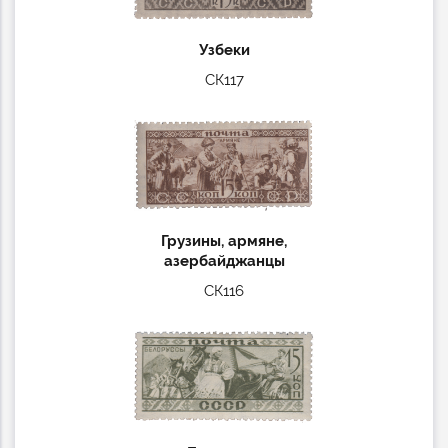
Узбеки
СК117
Грузины, армяне,
азербайджанцы
СК116