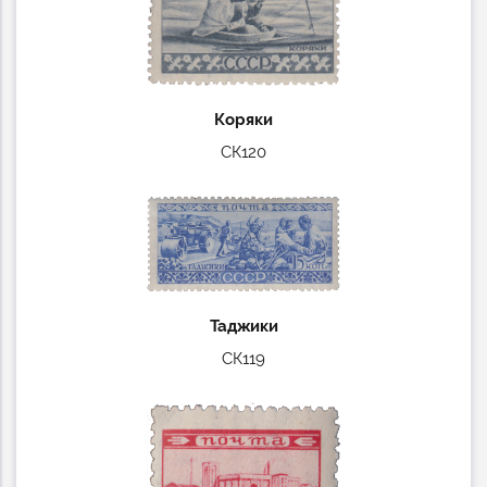
Коряки
СК120
Таджики
СК119