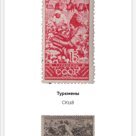
Туркмены
СК118