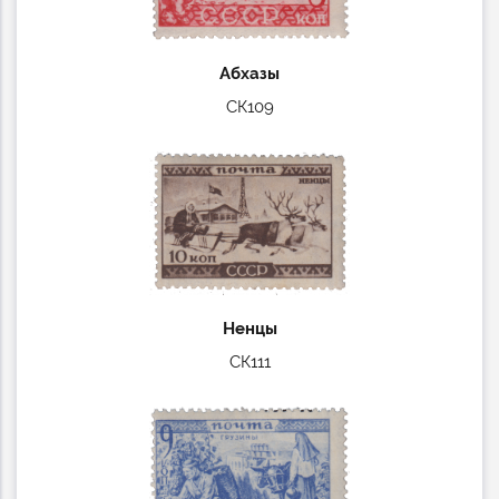
Абхазы
СК109
Ненцы
СК111