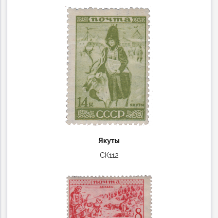
Якуты
СК112