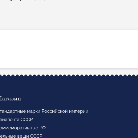
Магазин
тандартные марки Российской империи
виапочта СССР
оммеморативные РФ
ельные вещи СССР