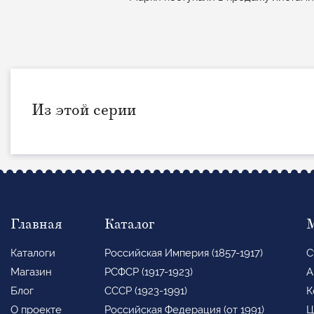
Из этой серии
Главная
Каталог
Каталоги
Российская Империя (1857-1917)
С
Магазин
РСФСР (1917-1923)
А
Блог
СССР (1923-1991)
К
О проекте
Российская Федерация (от 1991)
Ц