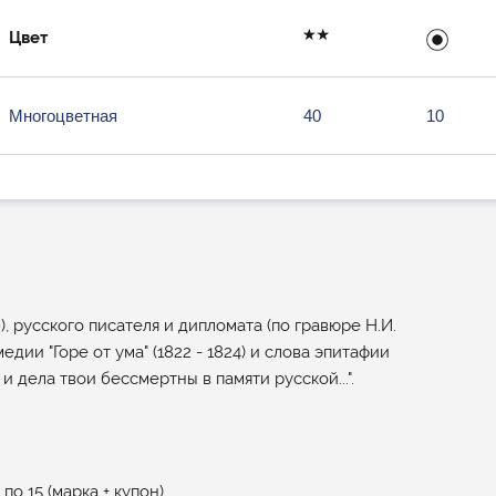
Цвет
Многоцветная
40
10
), русского писателя и дипломата (по гравюре Н.И.
медии "Горе от ума" (1822 - 1824) и слова эпитафии
и дела твои бессмертны в памяти русской...".
о 15 (марка + купон).