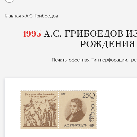
Строка
Главная
А.С. Грибоедов
навигации
1995
А.С. ГРИБОЕДОВ И
РОЖДЕНИЯ 
Печать: офсетная. Тип перфорации: греб