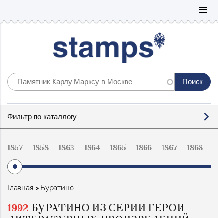
Mo
menu
Фильтр
Фильтр по каталлогу
по
каталогу
1857
1858
1863
1864
1865
1866
1867
1868
1
Строка
Главная
Буратино
навигации
1992
БУРАТИНО ИЗ СЕРИИ ГЕРОИ