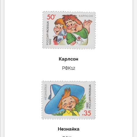
Карлсон
РФК12
Незнайка