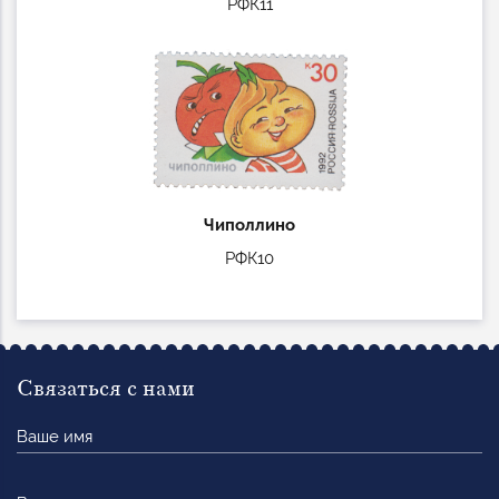
РФК11
Чиполлино
РФК10
Связаться с нами
Ваше
имя
Ваша