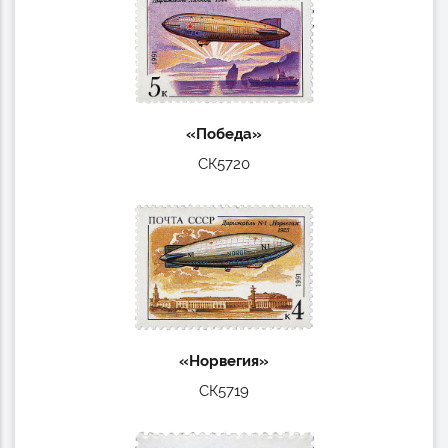
«Победа»
СК5720
«Норвегия»
СК5719