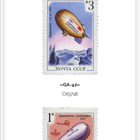
«GA-42»
СК5718