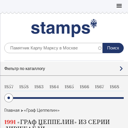
Mo
menu
Фильтр
Фильтр по каталлогу
по
каталогу
1857
1858
1863
1864
1865
1866
1867
1868
1
Строка
Главная
«Граф Цеппелин»
навигации
1991
«ГРАФ ЦЕППЕЛИН» ИЗ СЕРИИ