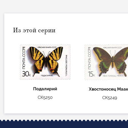
Из этой серии
Подалирий
Хвостоносец Маа
СК5250
СК5249