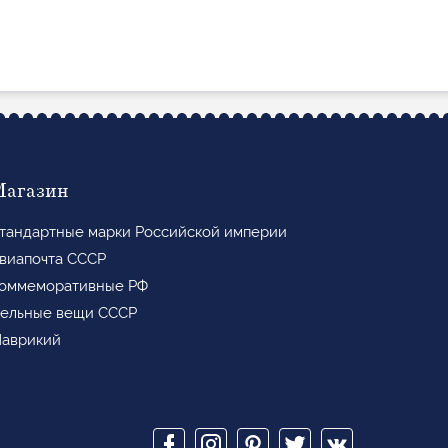
Магазин
тандартные марки Российской империи
виапочта СССР
оммеморативные РФ
ельные вещи СССР
аврикий